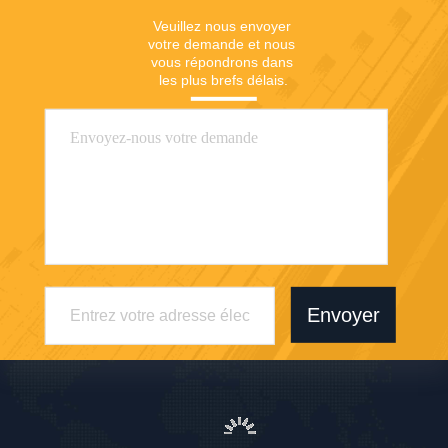
Veuillez nous envoyer 
votre demande et nous 
vous répondrons dans 
les plus brefs délais.
Envoyer