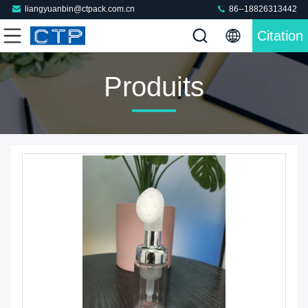
liangyuanbin@ctpack.com.cn
86--18826313442
Citation
Produits