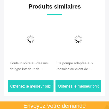
Produits similaires
r
Couleur noire au-dessus
La pompe adaptée aux
Ty
de type intérieur de
besoins du client de
di
distributeur de savon de
bouteille de la couleur
po
ressort de pompe de
300ml, réutilisent le
so
ix
Obtenez le meilleur prix
Obtenez le meilleur prix
Ob
mousse du chapeau
distributeur de pompe pour
po
30mm
le savon de plat
do
Envoyez votre demande