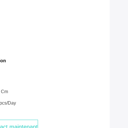
ion
3 Cm
pcs/day
act maintenant