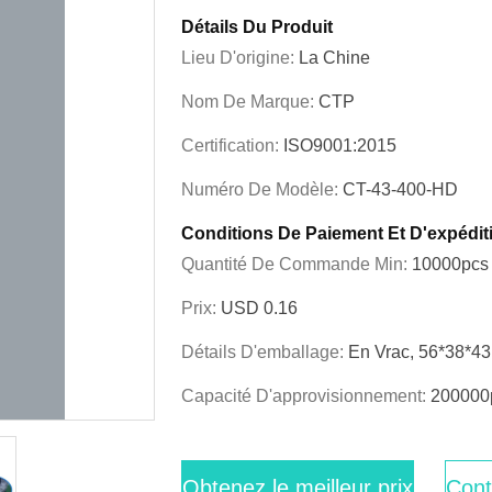
Détails Du Produit
Lieu D'origine:
La Chine
Nom De Marque:
CTP
Certification:
ISO9001:2015
Numéro De Modèle:
CT-43-400-HD
Conditions De Paiement Et D'expédit
Quantité De Commande Min:
10000pcs
Prix:
USD 0.16
Détails D'emballage:
En Vrac, 56*38*4
Capacité D'approvisionnement:
200000
Obtenez le meilleur prix
Cont