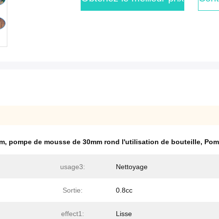
mm
,
pompe de mousse de 30mm rond l'utilisation de bouteille
,
Pomp
usage3:
Nettoyage
Sortie:
0.8cc
effect1:
Lisse