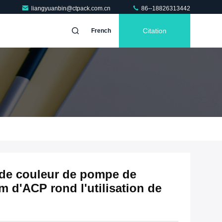
liangyuanbin@ctpack.com.cn
86--18826313442
Citation
French
 de couleur de pompe de
 d'ACP rond l'utilisation de