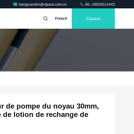
liangyuanbin@ctpack.com.cn
86--18826313442
Citation
French
eur de pompe du noyau 30mm,
 de lotion de rechange de