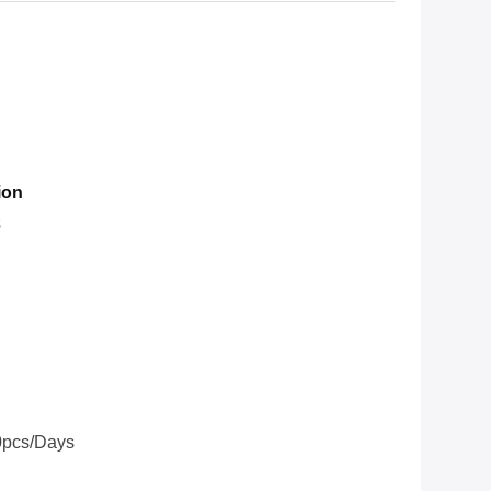
ion
s
0pcs/days