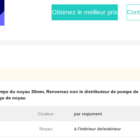
Obtenez le meilleur prix
Cont
pompe du noyau 30mm
,
Renversez non le distributeur de pompe d
nge de noyau
Couleur:
par reqiument
Noyau:
à l'intérieur de/extérieur