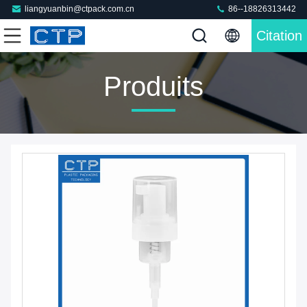
liangyuanbin@ctpack.com.cn
86--18826313442
Citation
Produits