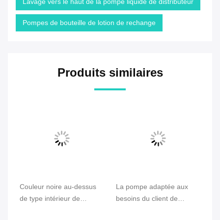
Lavage vers le haut de la pompe liquide de distributeur
Pompes de bouteille de lotion de rechange
Produits similaires
r
Couleur noire au-dessus
La pompe adaptée aux
Ty
de type intérieur de
besoins du client de
di
distributeur de savon de
bouteille de la couleur
po