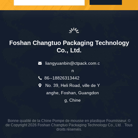
Foshan Changtuo Packaging Technology
Co., Ltd.
liangyuanbin@ctpack.com.c
n
86--18826313442
No. 39, Heli Road, ville de Y
anghe, Foshan, Guangdon
g, Chine
Bonne qualité de la Chine Pompe de mousse en plastique Fournisseur. ©
de Copyright 2026 Foshan Changtuo Packaging Technology Co., Ltd. . Tous
droits réservés.