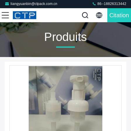
liangyuanbin@ctpack.com.cn
86--18826313442
Citation
Produits