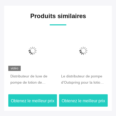
Produits similaires
vidéo
Distributeur de luxe de
Le distributeur de pompe
Ut
pe
pompe de lotion de
d'Outspring pour la lotion
pr
de
plastique de lavage de
épaisse, la pompe
so
main 304 316 à l'intérieur
cosmétique 1.5cc de lotion
po
ix
Obtenez le meilleur prix
Obtenez le meilleur prix
Ob
du noyau
a produit
ma