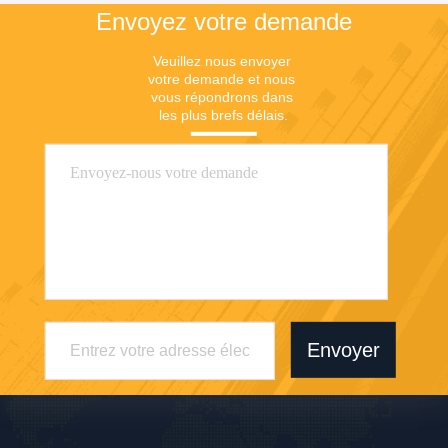
Envoyez votre demande
Veuillez nous envoyer 
votre demande et nous 
vous répondrons dans 
les plus brefs délais.
Envoyer