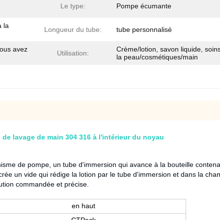
Le type:
Pompe écumante
 la
Longueur du tube:
tube personnalisé
vous avez
Crème/lotion, savon liquide, soin
Utilisation:
la peau/cosmétiques/main
 de lavage de main 304 316 à l'intérieur du noyau
me de pompe, un tube d'immersion qui avance à la bouteille contenant 
 crée un vide qui rédige la lotion par le tube d'immersion et dans la c
ibution commandée et précise.
en haut