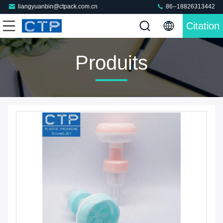
liangyuanbin@ctpack.com.cn
86--18826313442
Citation
Produits