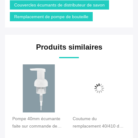
Couvercles écumants de distributeur de savon
Remplacement de pompe de bouteille
Produits similaires
Pompe 40mm écumante
Coutume du
Le
faite sur commande de
remplacement 40/410 de
ne
de
savon, pompe de
pompe de mousse du soin
sa