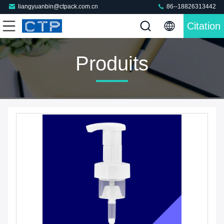
liangyuanbin@ctpack.com.cn
86--18826313442
Citation
Produits