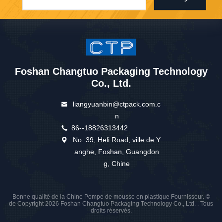
Foshan Changtuo Packaging Technology
Co., Ltd.
liangyuanbin@ctpack.com.c
n
86--18826313442
No. 39, Heli Road, ville de Y
anghe, Foshan, Guangdon
g, Chine
Bonne qualité de la Chine Pompe de mousse en plastique Fournisseur. ©
de Copyright 2026 Foshan Changtuo Packaging Technology Co., Ltd. . Tous
droits réservés.