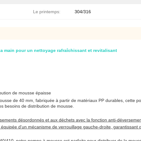
Le printemps:
304/316
main pour un nettoyage rafraîchissant et revitalisant
ibution de mousse épaisse
ousse de 40 mm, fabriquée à partir de matériaux PP durables, cette 
os besoins de distribution de mousse.
versements désordonnés et aux déchets avec la fonction anti-déversem
équipée d'un mécanisme de verrouillage gauche-droite, garantissant 
u 40/410, notre pompe à mousse est parfaite pour distribuer de la mou