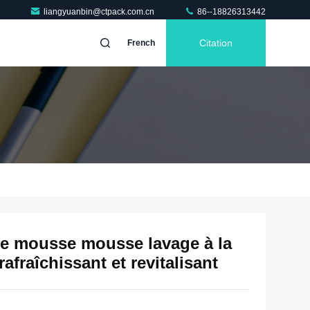
liangyuanbin@ctpack.com.cn
86--18826313442
Citation
French
e mousse mousse lavage à la
fraîchissant et revitalisant