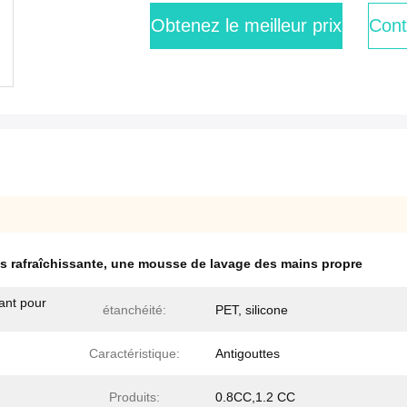
Obtenez le meilleur prix
Cont
 rafraîchissante
,
une mousse de lavage des mains propre
ant pour
étanchéité:
PET, silicone
Caractéristique:
Antigouttes
Produits:
0.8CC,1.2 CC