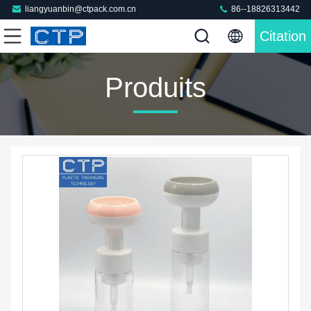
liangyuanbin@ctpack.com.cn
86--18826313442
Citation
Produits