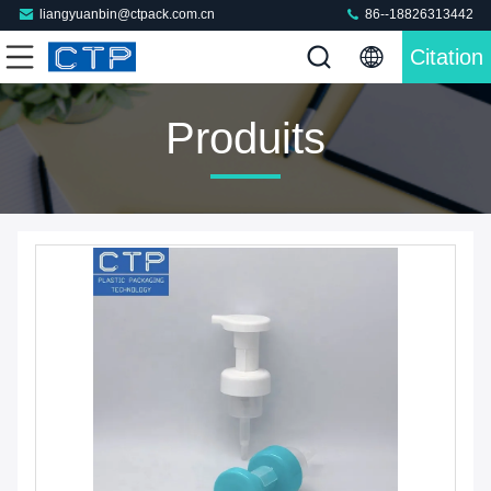
liangyuanbin@ctpack.com.cn
86--18826313442
Citation
Produits