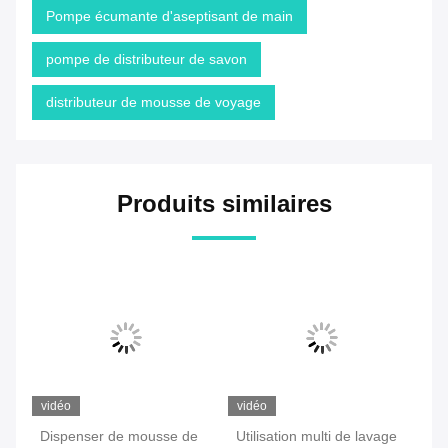
Pompe écumante d'aseptisant de main
pompe de distributeur de savon
distributeur de mousse de voyage
Produits similaires
vidéo
vidéo
pe
Dispenser de mousse de
Utilisation multi de lavage
Po