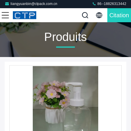
liangyuanbin@ctpack.com.cn
86--18826313442
Citation
Produits