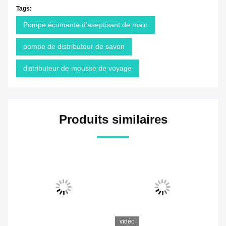
Tags:
Pompe écumante d'aseptisant de main
pompe de distributeur de savon
distributeur de mousse de voyage
Produits similaires
vidéo
vi