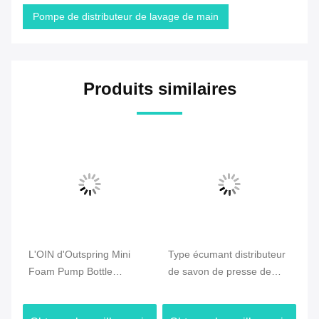
Pompe de distributeur de lavage de main
Produits similaires
L'OIN d'Outspring Mini
Type écumant distributeur
Mé
fe
Foam Pump Bottle
de savon de presse de
ma
Dispenser a certifié
main, 30/410 pompe 410
de
du
l'utilisation propre faciale
lisse de l'effet 28
de