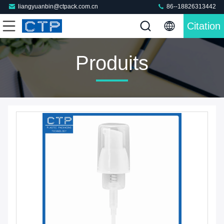
liangyuanbin@ctpack.com.cn
86--18826313442
Citation
Produits