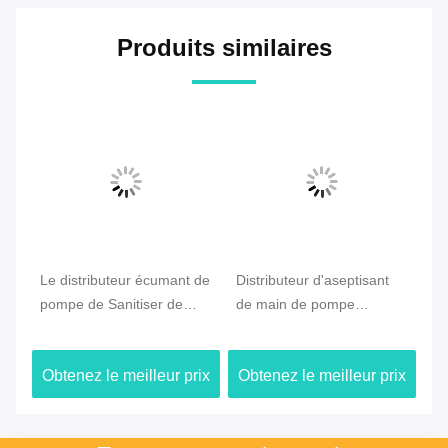
Produits similaires
l
Le distributeur écumant de
Distributeur d'aseptisant
Ut
pompe de Sanitiser de
de main de pompe
éc
e
main, la pompe 0.8cc de
d'Outspring, pompe de
bo
gel d'aseptisant de main a
bouteille du shampooing
la
ix
Obtenez le meilleur prix
Obtenez le meilleur prix
Ob
produit
50ml
de