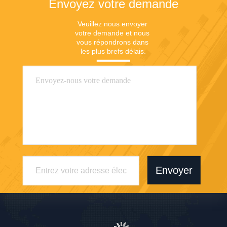
Envoyez votre demande
Veuillez nous envoyer 
votre demande et nous 
vous répondrons dans 
les plus brefs délais.
Envoyer