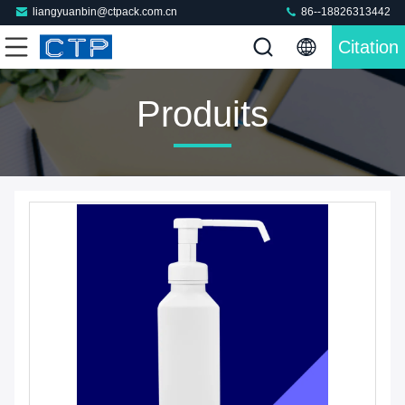
liangyuanbin@ctpack.com.cn
86--18826313442
Citation
Produits