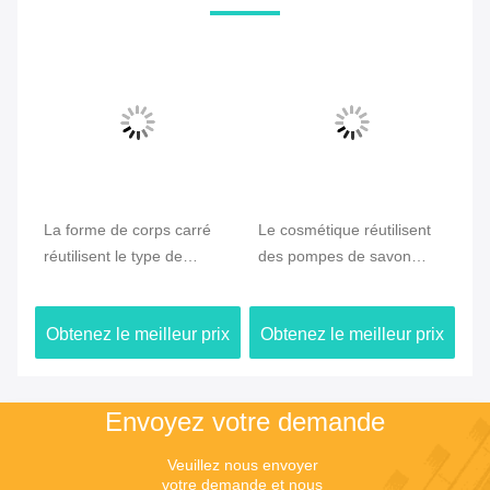
La forme de corps carré
Le cosmétique réutilisent
Ge
réutilisent le type de
des pompes de savon
ne
age
distributeur de pompes de
lissent pour effectuer le
d'
e
savon utilisation de douche
type liquide matière
10
ix
Obtenez le meilleur prix
Obtenez le meilleur prix
Ob
avec la serrure d'agrafe
plastique
sa
Envoyez votre demande
Veuillez nous envoyer 
votre demande et nous 