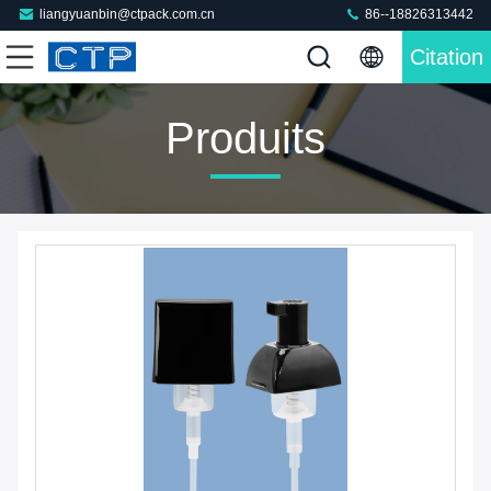
liangyuanbin@ctpack.com.cn
86--18826313442
Citation
Produits