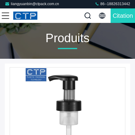
liangyuanbin@ctpack.com.cn
86--18826313442
Citation
Produits