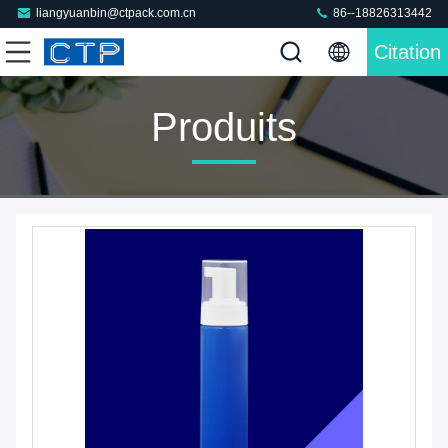
liangyuanbin@ctpack.com.cn
86--18826313442
Citation
Produits