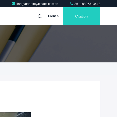
liangyuanbin@ctpack.com.cn
86--18826313442
Citation
French