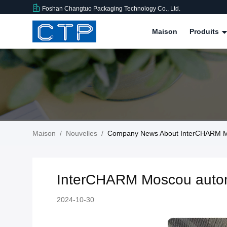
Foshan Changtuo Packaging Technology Co., Ltd.
Maison
Produits
Maison
/
Nouvelles
/
Company News About InterCHARM 
InterCHARM Moscou auto
2024-10-30