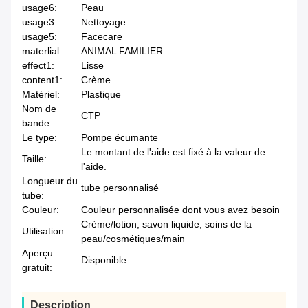
usage6:
Peau
usage3:
Nettoyage
usage5:
Facecare
materlial:
ANIMAL FAMILIER
effect1:
Lisse
content1:
Crème
Matériel:
Plastique
Nom de
CTP
bande:
Le type:
Pompe écumante
Le montant de l'aide est fixé à la valeur de
Taille:
l'aide.
Longueur du
tube personnalisé
tube:
Couleur:
Couleur personnalisée dont vous avez besoin
Crème/lotion, savon liquide, soins de la
Utilisation:
peau/cosmétiques/main
Aperçu
Disponible
gratuit:
Description