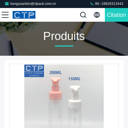
liangyuanbin@ctpack.com.cn
86--18826313442
Citation
Produits