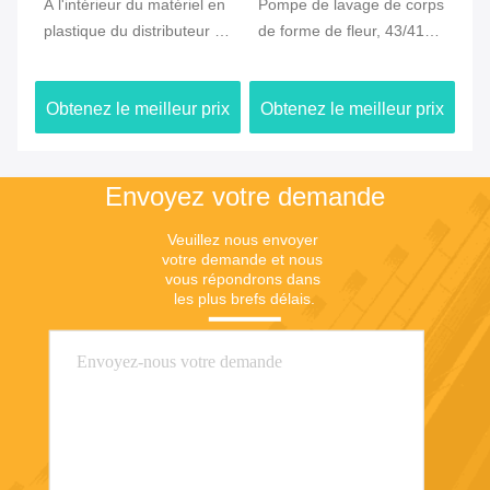
À l'intérieur du matériel en
Pompe de lavage de corps
P
plastique du distributeur pp
de forme de fleur, 43/410
de
de pompe de lotion de
pompe 40MM de bouteille
doux À l'
corps de noyau pour la
de lotion
re
ix
Obtenez le meilleur prix
Obtenez le meilleur prix
Ob
bouteille 300ml
Envoyez votre demande
Veuillez nous envoyer 
votre demande et nous 
vous répondrons dans 
les plus brefs délais.